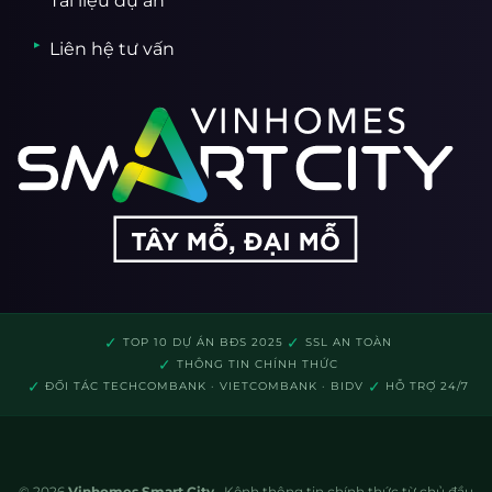
Tài liệu dự án
Liên hệ tư vấn
✓
✓
TOP 10 DỰ ÁN BĐS 2025
SSL AN TOÀN
✓
THÔNG TIN CHÍNH THỨC
✓
✓
ĐỐI TÁC TECHCOMBANK · VIETCOMBANK · BIDV
HỖ TRỢ 24/7
© 2026
Vinhomes Smart City
· Kênh thông tin chính thức từ chủ đầu