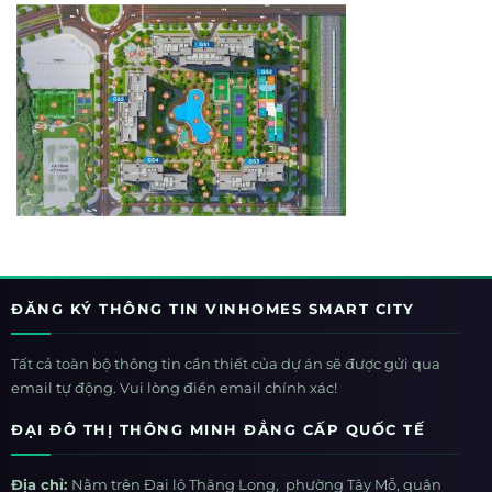
ĐĂNG KÝ THÔNG TIN VINHOMES SMART CITY
Tất cả toàn bộ thông tin cần thiết của dự án sẽ được gửi qua
email tự động. Vui lòng điền email chính xác!
ĐẠI ĐÔ THỊ THÔNG MINH ĐẲNG CẤP QUỐC TẾ
Địa chỉ:
Nằm trên Đại lộ Thăng Long, phường Tây Mỗ, quận