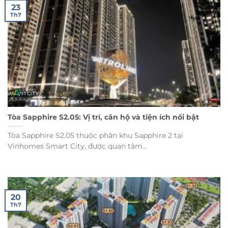
23
Th7
Tòa Sapphire S2.05: Vị trí, căn hộ và tiện ích nổi bật
Tòa Sapphire S2.05 thuộc phân khu Sapphire 2 tại
Vinhomes Smart City, được quan tâm...
20
Th7