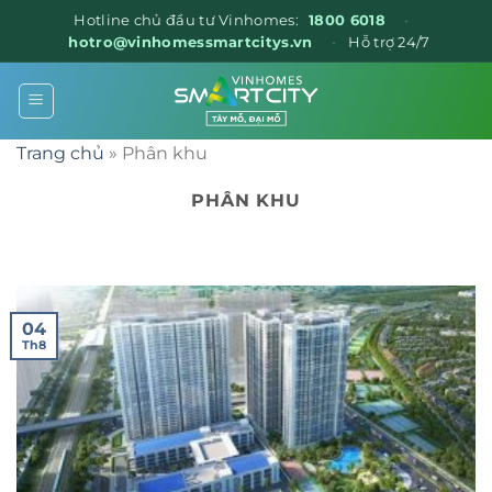
Hotline chủ đầu tư Vinhomes:
1800 6018
•
hotro@vinhomessmartcitys.vn
•
Hỗ trợ 24/7
Chuyển
đến
nội
Trang chủ
»
Phân khu
dung
PHÂN KHU
04
Th8