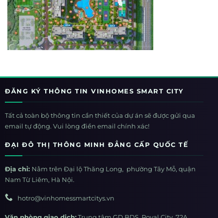
ĐĂNG KÝ THÔNG TIN VINHOMES SMART CITY
Tất cả toàn bộ thông tin cần thiết của dự án sẽ được gửi qua
email tự động. Vui lòng điền email chính xác!
ĐẠI ĐÔ THỊ THÔNG MINH ĐẲNG CẤP QUỐC TẾ
Địa chỉ:
Nằm trên Đại lộ Thăng Long, phường Tây Mỗ, quận
Nam Từ Liêm, Hà Nội.
hotro@vinhomessmartcitys.vn
Văn phòng giao dịch:
Trung tâm GD BDS Royal City, 72A