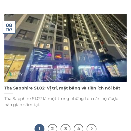
08
Th7
Tòa Sapphire S1.02: Vị trí, mặt bằng và tiện ích nổi bật
Tòa Sapphire S1.02 là một trong những tòa căn hộ được
bàn giao sớm tại...
1
2
3
4