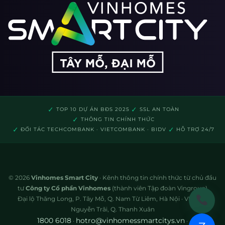
✓
✓
TOP 10 DỰ ÁN BĐS 2025
SSL AN TOÀN
✓
THÔNG TIN CHÍNH THỨC
✓
✓
ĐỐI TÁC TECHCOMBANK · VIETCOMBANK · BIDV
HỖ TRỢ 24/7
© 2026
Vinhomes Smart City
· Kênh thông tin chính thức từ chủ đầu
tư
Công ty Cổ phần Vinhomes
(thành viên Tập đoàn Vingroup)
Đại lộ Thăng Long, P. Tây Mỗ, Q. Nam Từ Liêm, Hà Nội · VP: 72A
Nguyễn Trãi, Q. Thanh Xuân
1800 6018
hotro@vinhomessmartcitys.vn
·
·