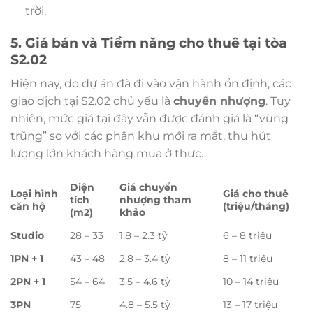
trời.
5. Giá bán và Tiềm năng cho thuê tại tòa
S2.02
Hiện nay, do dự án đã đi vào vận hành ổn định, các
giao dịch tại S2.02 chủ yếu là
chuyển nhượng
. Tuy
nhiên, mức giá tại đây vẫn được đánh giá là “vùng
trũng” so với các phân khu mới ra mắt, thu hút
lượng lớn khách hàng mua ở thực.
Diện
Giá chuyển
Loại hình
Giá cho thuê
tích
nhượng tham
căn hộ
(triệu/tháng)
(m2)
khảo
Studio
28 – 33
1.8 – 2.3 tỷ
6 – 8 triệu
1PN + 1
43 – 48
2.8 – 3.4 tỷ
8 – 11 triệu
2PN + 1
54 – 64
3.5 – 4.6 tỷ
10 – 14 triệu
3PN
75
4.8 – 5.5 tỷ
13 – 17 triệu