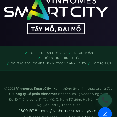
✓
✓
TOP 10 DỰ ÁN BĐS 2025
SSL AN TOÀN
✓
THÔNG TIN CHÍNH THỨC
✓
✓
ĐỐI TÁC TECHCOMBANK · VIETCOMBANK · BIDV
HỖ TRỢ 24/7
© 2026
Vinhomes Smart City
· Kênh thông tin chính thức từ chủ đầu
tư
Công ty Cổ phần Vinhomes
(thành viên Tập đoàn Vingroup)
Đại lộ Thăng Long, P. Tây Mỗ, Q. Nam Từ Liêm, Hà Nội · VP: 72A
Nguyễn Trãi, Q. Thanh Xuân
1800 6018
hotro@vinhomessmartcitys.vn
·
·
Z