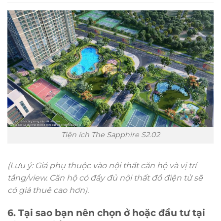
Tiện ích The Sapphire S2.02
(Lưu ý: Giá phụ thuộc vào nội thất căn hộ và vị trí
tầng/view. Căn hộ có đầy đủ nội thất đồ điện tử sẽ
có giá thuê cao hơn).
6. Tại sao bạn nên chọn ở hoặc đầu tư tại