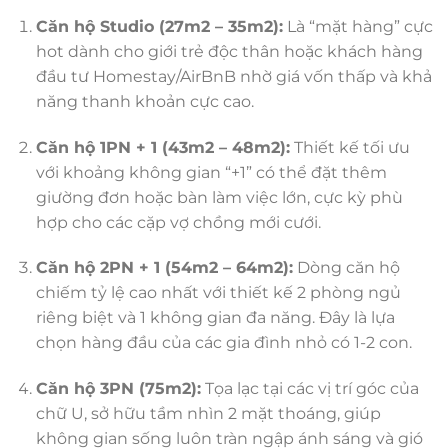
Căn hộ Studio (27m2 – 35m2):
Là “mặt hàng” cực
hot dành cho giới trẻ độc thân hoặc khách hàng
đầu tư Homestay/AirBnB nhờ giá vốn thấp và khả
năng thanh khoản cực cao.
Căn hộ 1PN + 1 (43m2 – 48m2):
Thiết kế tối ưu
với khoảng không gian “+1” có thể đặt thêm
giường đơn hoặc bàn làm việc lớn, cực kỳ phù
hợp cho các cặp vợ chồng mới cưới.
Căn hộ 2PN + 1 (54m2 – 64m2):
Dòng căn hộ
chiếm tỷ lệ cao nhất với thiết kế 2 phòng ngủ
riêng biệt và 1 không gian đa năng. Đây là lựa
chọn hàng đầu của các gia đình nhỏ có 1-2 con.
Căn hộ 3PN (75m2):
Tọa lạc tại các vị trí góc của
chữ U, sở hữu tầm nhìn 2 mặt thoáng, giúp
không gian sống luôn tràn ngập ánh sáng và gió