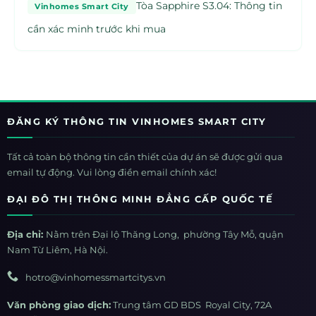
Tòa Sapphire S3.04: Thông tin
Vinhomes Smart City
cần xác minh trước khi mua
ĐĂNG KÝ THÔNG TIN VINHOMES SMART CITY
Tất cả toàn bộ thông tin cần thiết của dự án sẽ được gửi qua
email tự động. Vui lòng điền email chính xác!
ĐẠI ĐÔ THỊ THÔNG MINH ĐẲNG CẤP QUỐC TẾ
Địa chỉ:
Nằm trên Đại lộ Thăng Long, phường Tây Mỗ, quận
Nam Từ Liêm, Hà Nội.
hotro@vinhomessmartcitys.vn
Văn phòng giao dịch:
Trung tâm GD BDS Royal City, 72A