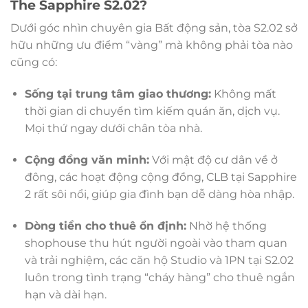
The Sapphire S2.02?
Dưới góc nhìn chuyên gia Bất động sản, tòa S2.02 sở
hữu những ưu điểm “vàng” mà không phải tòa nào
cũng có:
Sống tại trung tâm giao thương:
Không mất
thời gian di chuyển tìm kiếm quán ăn, dịch vụ.
Mọi thứ ngay dưới chân tòa nhà.
Cộng đồng văn minh:
Với mật độ cư dân về ở
đông, các hoạt động cộng đồng, CLB tại Sapphire
2 rất sôi nổi, giúp gia đình bạn dễ dàng hòa nhập.
Dòng tiền cho thuê ổn định:
Nhờ hệ thống
shophouse thu hút người ngoài vào tham quan
và trải nghiệm, các căn hộ Studio và 1PN tại S2.02
luôn trong tình trạng “cháy hàng” cho thuê ngắn
hạn và dài hạn.