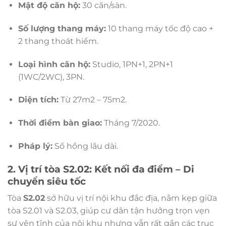
Mật độ căn hộ:
30 căn/sàn.
Số lượng thang máy:
10 thang máy tốc độ cao +
2 thang thoát hiểm.
Loại hình căn hộ:
Studio, 1PN+1, 2PN+1
(1WC/2WC), 3PN.
Diện tích:
Từ 27m2 – 75m2.
Thời điểm bàn giao:
Tháng 7/2020.
Pháp lý:
Sổ hồng lâu dài.
2. Vị trí tòa S2.02: Kết nối đa điểm – Di
chuyển siêu tốc
Tòa
S2.02
sở hữu vị trí nội khu đắc địa, nằm kẹp giữa
tòa S2.01 và S2.03, giúp cư dân tận hưởng trọn vẹn
sự yên tĩnh của nội khu nhưng vẫn rất gần các trục