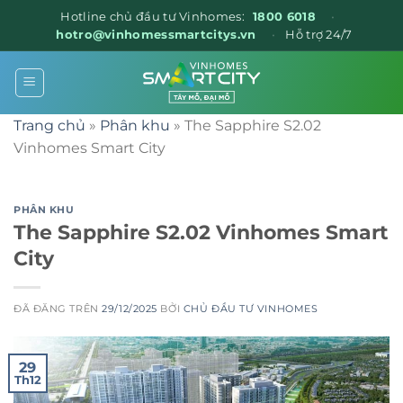
Hotline chủ đầu tư Vinhomes:
1800 6018
•
hotro@vinhomessmartcitys.vn
•
Hỗ trợ 24/7
Chuyển
đến
nội
Trang chủ
»
Phân khu
»
The Sapphire S2.02
dung
Vinhomes Smart City
PHÂN KHU
The Sapphire S2.02 Vinhomes Smart
City
ĐÃ ĐĂNG TRÊN
29/12/2025
BỞI
CHỦ ĐẦU TƯ VINHOMES
29
Th12