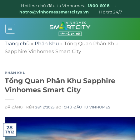
Hotline chủ đầu tư Vinhomes:
1800 6018
•
hotro@vinhomessmartcitys.vn
•
Hỗ trợ 24/7
Chuyển
đến
nội
Trang chủ
»
Phân khu
»
Tổng Quan Phân Khu
dung
Sapphire Vinhomes Smart City
PHÂN KHU
Tổng Quan Phân Khu Sapphire
Vinhomes Smart City
ĐÃ ĐĂNG TRÊN
28/12/2025
BỞI
CHỦ ĐẦU TƯ VINHOMES
28
Th12