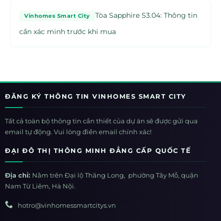
Tòa Sapphire S3.04: Thông tin
Vinhomes Smart City
cần xác minh trước khi mua
ĐĂNG KÝ THÔNG TIN VINHOMES SMART CITY
Tất cả toàn bộ thông tin cần thiết của dự án sẽ được gửi qua
email tự động. Vui lòng điền email chính xác!
ĐẠI ĐÔ THỊ THÔNG MINH ĐẲNG CẤP QUỐC TẾ
Địa chỉ:
Nằm trên Đại lộ Thăng Long, phường Tây Mỗ, quận
Nam Từ Liêm, Hà Nội.
hotro@vinhomessmartcitys.vn