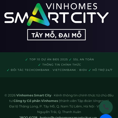
✓
✓
TOP 10 DỰ ÁN BĐS 2025
SSL AN TOÀN
✓
THÔNG TIN CHÍNH THỨC
✓
✓
ĐỐI TÁC TECHCOMBANK · VIETCOMBANK · BIDV
HỖ TRỢ 24/7
© 2026
Vinhomes Smart City
· Kênh thông tin chính thức từ chủ đầu
tư
Công ty Cổ phần Vinhomes
(thành viên Tập đoàn Vingroup)
Đại lộ Thăng Long, P. Tây Mỗ, Q. Nam Từ Liêm, Hà Nội · VP: 72A
Nguyễn Trãi, Q. Thanh Xuân
1800 6018
hotro@vinhomessmartcitys.vn
·
·