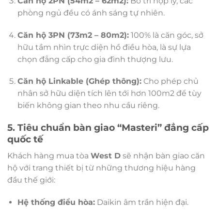
Căn hộ 2PN (54m2 – 62m2):
Bố trí hợp lý, các
phòng ngủ đều có ánh sáng tự nhiên.
Căn hộ 3PN (73m2 – 80m2):
100% là căn góc, sở
hữu tầm nhìn trực diện hồ điều hòa, là sự lựa
chọn đẳng cấp cho gia đình thượng lưu.
Căn hộ Linkable (Ghép thông):
Cho phép chủ
nhân sở hữu diện tích lên tới hơn 100m2 để tùy
biến không gian theo nhu cầu riêng.
5. Tiêu chuẩn bàn giao “Masteri” đẳng cấp
quốc tế
Khách hàng mua tòa
West D
sẽ nhận bàn giao căn
hộ với trang thiết bị từ những thương hiệu hàng
đầu thế giới:
Hệ thống điều hòa:
Daikin âm trần hiện đại.