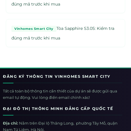
đúng mã trước khi mua
Tòa Sapphire S3.05: Kiểm tra
Vinhomes Smart City
đúng mã trước khi mua
ĐĂNG KÝ THÔNG TIN VINHOMES SMART CITY
Tất cả toàn bộ thông tin cần thiết của dự án sẽ được gửi qua
email tự động. Vui lòng điền email chính xác!
ĐẠI ĐÔ THỊ THÔNG MINH ĐẲNG CẤP QUỐC TẾ
Địa chỉ:
Nằm trên Đại lộ Thăng Long, phường Tây Mỗ, quận
Nam Từ Liêm, Hà Nội.