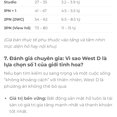
Studio
27 – 35
3.2 – 3.9 tỷ
1PN + 1
41 – 47
4.5 – 5.5 tỷ
2PN (2WC)
54 – 62
6.5 – 8.5 tỷ
3PN (View hồ)
73 – 80
11 – 15 tỷ
(Giá bán thực tế phụ thuộc vào tầng và tầm nhìn
trực diện hồ hay nội khu).
7. Đánh giá chuyên gia: Vì sao West D là
lựa chọn số 1 của giới tinh hoa?
Nếu bạn tìm kiếm sự sang trọng và một cuộc sống
“không khoảng cách” với thiên nhiên, West D là
phương án không thể bỏ qua:
Giá trị bền vững:
Bất động sản mặt hồ luôn là tài
sản có giá trị gia tăng mạnh nhất và thanh khoản
tốt nhất.