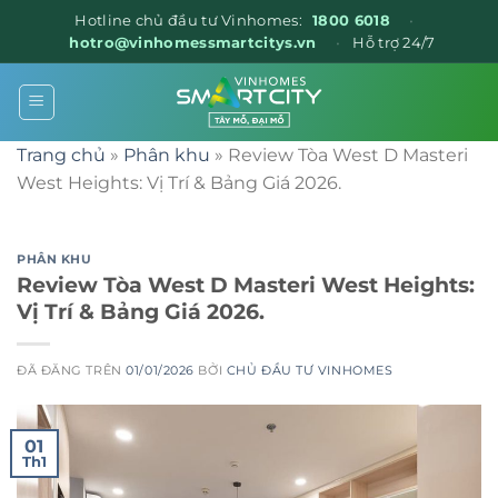
Hotline chủ đầu tư Vinhomes:
1800 6018
•
hotro@vinhomessmartcitys.vn
•
Hỗ trợ 24/7
Chuyển
đến
nội
Trang chủ
»
Phân khu
»
Review Tòa West D Masteri
dung
West Heights: Vị Trí & Bảng Giá 2026.
PHÂN KHU
Review Tòa West D Masteri West Heights:
Vị Trí & Bảng Giá 2026.
ĐÃ ĐĂNG TRÊN
01/01/2026
BỞI
CHỦ ĐẦU TƯ VINHOMES
01
Th1